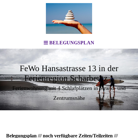
BELEGUNGSPLAN
FeWo Hansastrasse 13 in der
Ferienregion Scharbeutz
Ferienwohnung mit 4 Schlafplätzen in Strand- und
Zentrumsnähe
Belegungsplan /// noch verfügbare Zeiten/Teilzeiten ///