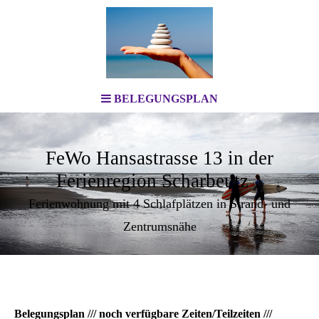
BELEGUNGSPLAN
FeWo Hansastrasse 13 in der
Ferienregion Scharbeutz
Ferienwohnung mit 4 Schlafplätzen in Strand- und
Zentrumsnähe
Belegungsplan /// noch verfügbare Zeiten/Teilzeiten ///